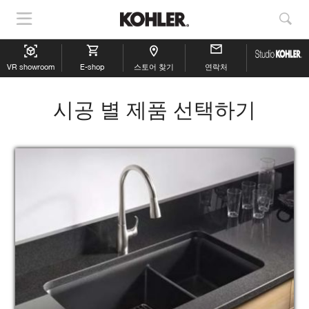
내
검
비
색
게
보
VR showroom
이
E-shop
스토어 찾기
연락처
기
션
표
시공 별 제품 선택하기
시