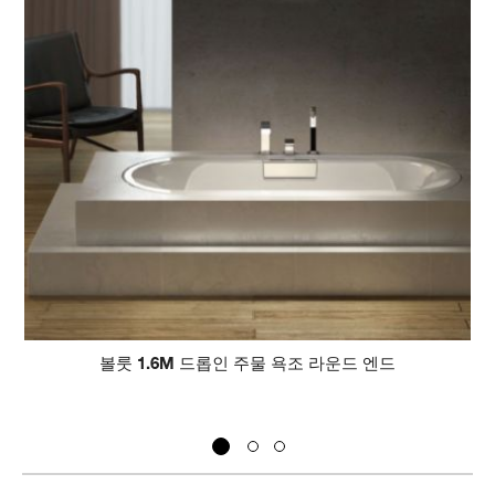
베일 프리
 드롭인 주물 욕조 라운드 엔드