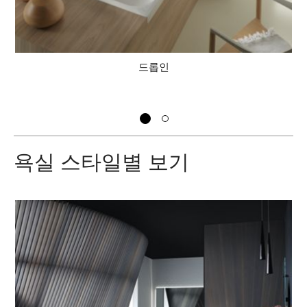
롭인
프리스탠
욕실 스타일별 보기