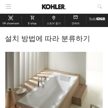
내
검
비
색
게
보
VR showroom
이
E-shop
스토어 찾기
연락처
기
션
표
설치 방법에 따라 분류하기
시