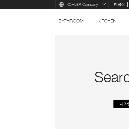
KOHLER Company
한국어
BATHROOM
KITCHEN
Searc
제작