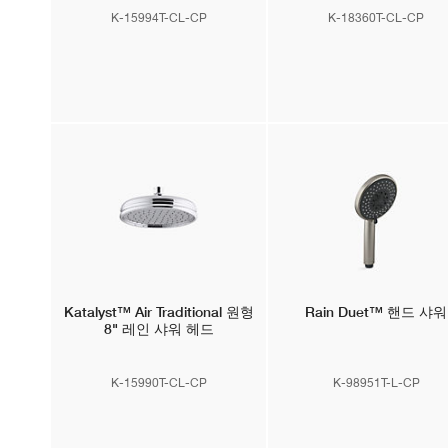
K-15994T-CL-CP
K-18360T-CL-CP
Katalyst™ Air
Traditional 원형
Rain Duet™
핸드 샤워
8" 레인 샤워 헤드
K-15990T-CL-CP
K-98951T-L-CP