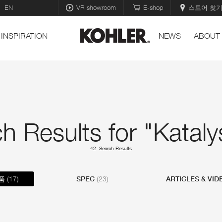
EN
VR showroom
E-shop
스토어 찾
INSPIRATION
NEWS
ABOUT
h Results for "Katalys
42 Search Results
품
(17)
SPEC
(23)
ARTICLES & VI