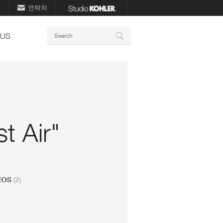
기
연락처
키
 US
Search
워
드
t Air"
DEOS
(2)