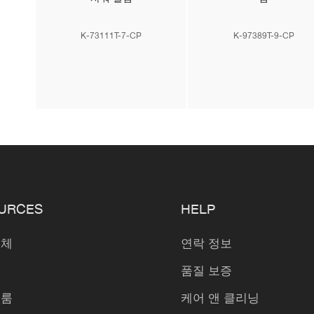
K-73111T-7-CP
K-97389T-9-CP
URCES
HELP
업체
연락 정보
품질 보증
 룸
케어 앤 클리닝