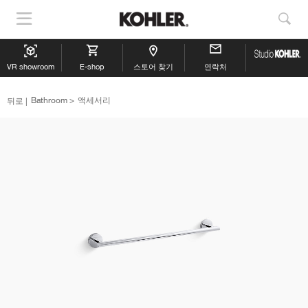
내
검
비
색
게
보
VR showroom
이
E-shop
스토어 찾기
연락처
기
션
뒤로
Bathroom
액세서리
표
시