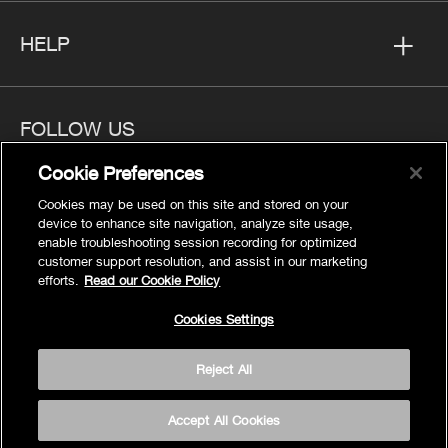
HELP
FOLLOW US
Cookie Preferences
Cookies may be used on this site and stored on your
device to enhance site navigation, analyze site usage,
enable troubleshooting session recording for optimized
Privacy
customer support resolution, and assist in our marketing
Cookies Settings
efforts.
Read our Cookie Policy
Legal
Cookies Settings
Site Map
Terms
Reject All
Accessibility
© 2026 Kohler Co.
Accept All Cookies