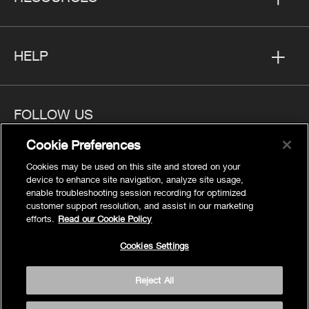
HELP
FOLLOW US
Cookie Preferences
Cookies may be used on this site and stored on your
device to enhance site navigation, analyze site usage,
enable troubleshooting session recording for optimized
Privacy
customer support resolution, and assist in our marketing
Cookies Settings
efforts.
Read our Cookie Policy
Legal
Cookies Settings
Site Map
Terms
Reject All
Accessibility