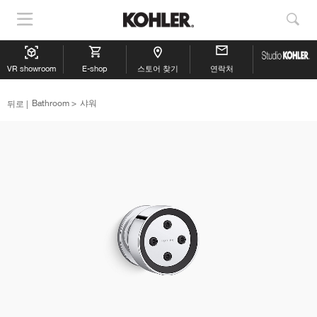
내
검
비
색
게
보
VR showroom
이
E-shop
스토어 찾기
연락처
기
션
뒤로
Bathroom
샤워
표
시