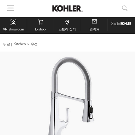
내
검
비
색
게
보
VR showroom
이
E-shop
스토어 찾기
연락처
기
션
뒤로
Kitchen
수전
표
시