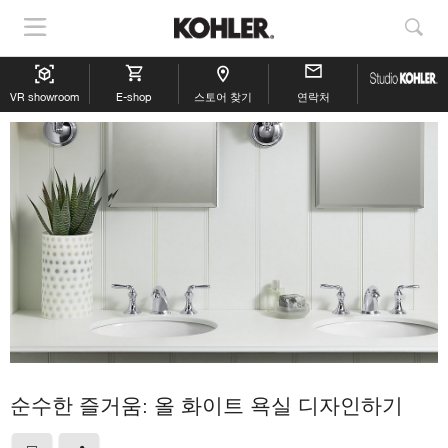
내
검
비
색
게
보
VR showroom
이
E-shop
스토어 찾기
연락처
기
션
표
시
순수한 즐거움: 올 화이트 욕실 디자인하기