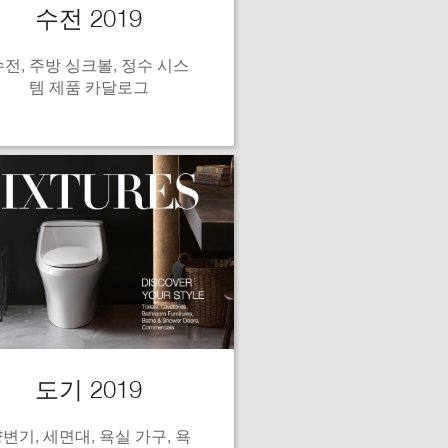
수전 2019
수전, 주방 싱크볼, 정수 시스
템 제품 카달로그
도기 2019
변기, 세면대, 욕실 가구, 욕