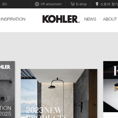
EN
VR showroom
E-shop
스토어 찾
INSPIRATION
NEWS
ABOUT