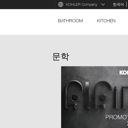
KOHLER Company
한국어
BATHROOM
KITCHEN
문학