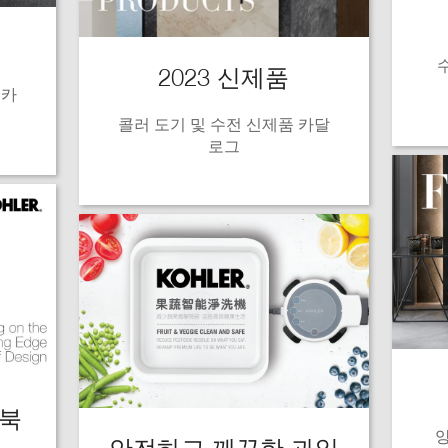
2023 신제품
 카
콜러 도기 및 수전 신제품 카달
로그
 북
양
안전하고 깨끗한 과일