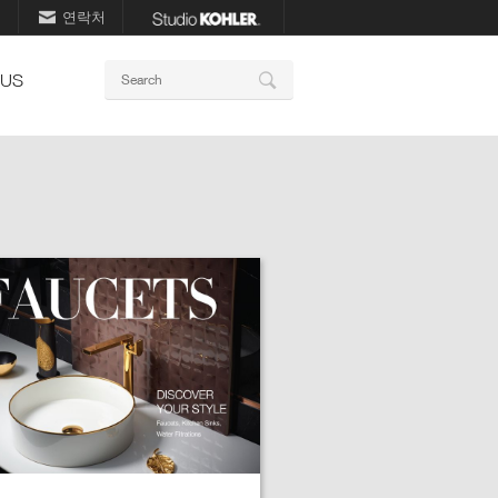
기
연락처
키
 US
Search
워
드